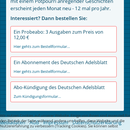
mit einem Potpourri anregender Geschichten
erscheint jeden Monat neu - 12 mal pro Jahr.
Interessiert? Dann bestellen Sie:
Ein Probeabo: 3 Ausgaben zum Preis von
12,00 €
Hier gehts zum Bestellformular…
Ein Abonnement des Deutschen Adelsblatt
Hier gehts zum Bestellformular…
Abo-Kündigung des Deutschen Adelsblatt
Zum Kündigungsformular…
Wir nutzen Cookies auf unserer Website. Einige von ihnen sind essenziell für
den Betrieb der Seite, während andere uns helfen, diese Website und die
Mediadaten
AGB
Impressum
Datenschutzerklärung
Nutzererfahrung zu verbessern (Tracking Cookies). Sie können selbst