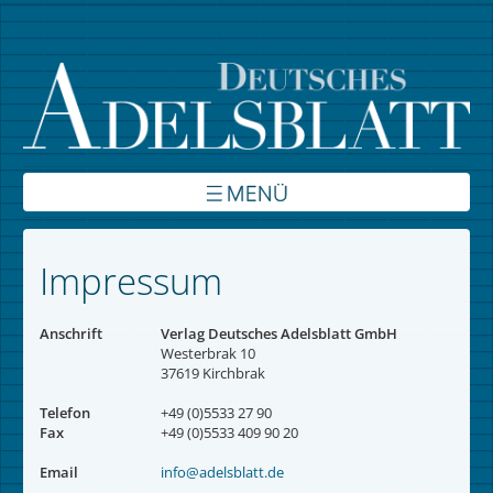
Über uns
Impressum
Inhalte
Anschrift
Verlag Deutsches Adelsblatt GmbH
Verbände
Westerbrak 10
37619 Kirchbrak
Autoren
Telefon
+49 (0)5533 27 90
Fax
+49 (0)5533 409 90 20
Kontakt
Email
info@adelsblatt.de