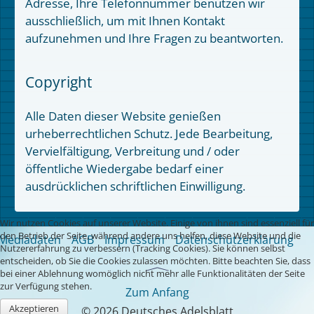
Adresse, Ihre Telefonnummer benutzen wir
ausschließlich, um mit Ihnen Kontakt
aufzunehmen und Ihre Fragen zu beantworten.
Copyright
Alle Daten dieser Website genießen
urheberrechtlichen Schutz. Jede Bearbeitung,
Vervielfältigung, Verbreitung und / oder
öffentliche Wiedergabe bedarf einer
ausdrücklichen schriftlichen Einwilligung.
Wir nutzen Cookies auf unserer Website. Einige von ihnen sind essenziell für
den Betrieb der Seite, während andere uns helfen, diese Website und die
Mediadaten
AGB
Impressum
Datenschutzerklärung
Nutzererfahrung zu verbessern (Tracking Cookies). Sie können selbst
entscheiden, ob Sie die Cookies zulassen möchten. Bitte beachten Sie, dass
bei einer Ablehnung womöglich nicht mehr alle Funktionalitäten der Seite
zur Verfügung stehen.
Zum Anfang
Akzeptieren
© 2026 Deutsches Adelsblatt