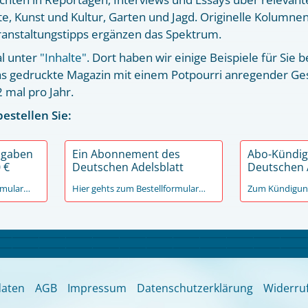
te, Kunst und Kultur, Garten und Jagd. Originelle Kolumnen
ranstaltungstipps ergänzen das Spektrum.
l unter
"Inhalte"
. Dort haben wir einige Beispiele für Sie be
s gedruckte Magazin mit einem Potpourri anregender Ges
 mal pro Jahr.
estellen Sie:
sgaben
Ein Abonnement des
Abo-Kündig
 €
Deutschen Adelsblatt
Deutschen 
ormular…
Hier gehts zum Bestellformular…
Zum Kündigun
aten
AGB
Impressum
Datenschutzerklärung
Widerru