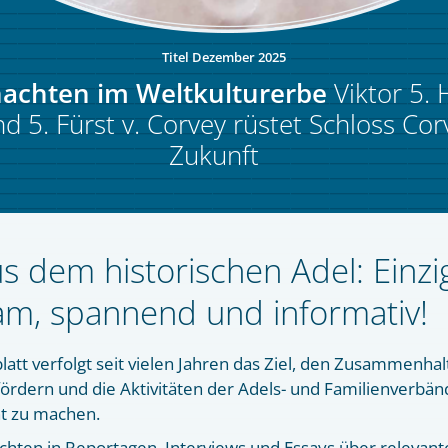
Titel Dezember 2025
achten im Weltkulturerbe
Viktor 5. 
d 5. Fürst v. Corvey rüstet Schloss Corv
Zukunft
 dem historischen Adel: Einzi
am, spannend und informativ!
att verfolgt seit vielen Jahren das Ziel, den Zusammenhal
ördern und die Aktivitäten der Adels- und Familienverbän
t zu machen.
hten in Reportagen, Interviews und Essays über relevant