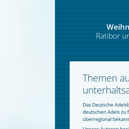
Weihn
Ratibor un
Themen aus
unterhalts
Das Deutsche Adelsbl
deutschen Adels zu f
überregional bekann
Unsere Autoren beric