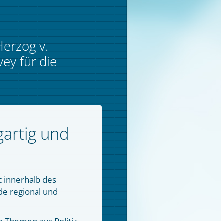
Herzog v.
ey für die
gartig und
t innerhalb des
de regional und
e Themen aus Politik,