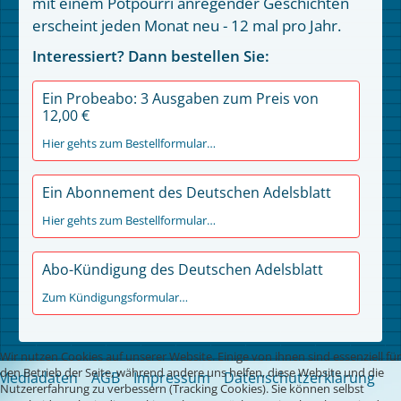
mit einem Potpourri anregender Geschichten
erscheint jeden Monat neu - 12 mal pro Jahr.
Interessiert? Dann bestellen Sie:
Ein Probeabo: 3 Ausgaben zum Preis von
12,00 €
Hier gehts zum Bestellformular…
Ein Abonnement des Deutschen Adelsblatt
Hier gehts zum Bestellformular…
Abo-Kündigung des Deutschen Adelsblatt
Zum Kündigungsformular…
Wir nutzen Cookies auf unserer Website. Einige von ihnen sind essenziell für
den Betrieb der Seite, während andere uns helfen, diese Website und die
Mediadaten
AGB
Impressum
Datenschutzerklärung
Nutzererfahrung zu verbessern (Tracking Cookies). Sie können selbst