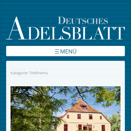
Über uns
Kategorie:
Titelthema
Inhalte
Verbände
Autoren
Kontakt