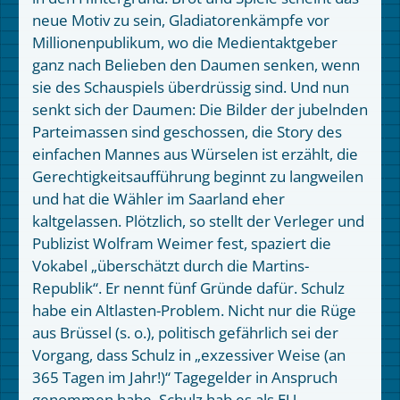
neue Motiv zu sein, Gladiatorenkämpfe vor
Millionenpublikum, wo die Medientaktgeber
ganz nach Belieben den Daumen senken, wenn
sie des Schauspiels überdrüssig sind. Und nun
senkt sich der Daumen: Die Bilder der jubelnden
Parteimassen sind geschossen, die Story des
einfachen Mannes aus Würselen ist erzählt, die
Gerechtigkeitsaufführung beginnt zu langweilen
und hat die Wähler im Saarland eher
kaltgelassen. Plötzlich, so stellt der Verleger und
Publizist Wolfram Weimer fest, spaziert die
Vokabel „überschätzt durch die Martins-
Republik“. Er nennt fünf Gründe dafür. Schulz
habe ein Altlasten-Problem. Nicht nur die Rüge
aus Brüssel (s. o.), politisch gefährlich sei der
Vorgang, dass Schulz in „exzessiver Weise (an
365 Tagen im Jahr!)“ Tagegelder in Anspruch
genommen habe. Schulz hab es als EU-