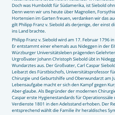
Doch was Humboldt für Südamerika, ist Siebold ohne
Denn wenn wir uns heute über Magnolien, Forsythi
Hortensien im Garten freuen, verdanken wir das au
gilt Philipp Franz v. Siebold als derjenige, der einst 
ins Land brachte.
Philipp Franz v. Siebold wird am 17. Februar 1796 
Er entstammt einer ehemals aus Nideggen in der Eif
Würzburger Universitätsleben prägenden Gelehrtenf
Urgroßvater Johann Christoph Siebold übt in Nideg
Wundarztes aus. Der Großvater, Carl Caspar Siebold
Leibarzt des Fürstbischofs, Universitätsprofessor fü
Chirurgie und Geburtshilfe und Oberwundarzt am Jul
Lebensaufgabe macht er sich den Kampf gegen Kur
Aber-glaube. Als Begründer der modernen Chirurgie
Caspar erste Hygienestandards für Operationssäle 
Verdienste 1801 in den Adelsstand erhoben. Der R
entsprechend wählt die Familie ihr heraldisches Sy