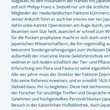
Nagasaki, ist den Holländern der Handel mit Japaner
soll sich Philipp Franz v. Siebold nur um die ärztlic
Mitglieder der niederländischen Faktorei kümmern,
seiner Ankunft führt er auch bei interes-sier ten Jap
dahin unbe-kannte Operationen am Auge durch, und
Beamten vom Star heilt, avanciert er schnell zum 
für die Pocken prophylaxe macht er sich stark und h
japanischen Wissenschaftlern, die ihn regelmäßig a
bekommt Sondergenehmigungen zum Verlassen De
außerhalb der Insel eine kleine Gelehrtenschule er
widmet er sich leiden-schaftlich der Tier- und Pflan
Erforschung von Flora und Fauna ist seine eigentlic
Alle vier Jahre muss der Direktor der Faktorei Dej
Edo seine Referenz erweisen, und er erwählt 1826 Ph
Siebold dazu, ihn zu begleiten. Diese fast sechsmon
der Forscher für unzählige Treffen und Gespräche 
Gelehrten und hochgestellten Persönlichkeiten Jap
Besuch in der kaiserlichen Hofbibliothek. Auch Japa