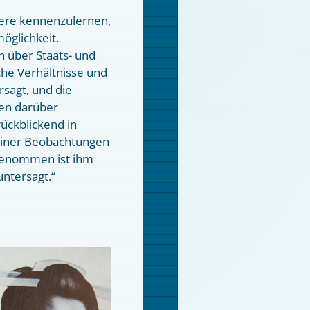
nere kennenzulernen,
öglichkeit.
 über Staats- und
che Verhältnisse und
rsagt, und die
nen darüber
rückblickend in
einer Beobachtungen
 genommen ist ihm
ntersagt.“