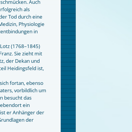
an schmücken. Auch
rfolgreich als
, der Tod durch eine
Medizin, Physiologie
tentbindungen in
 Lotz (1768–1845)
Franz. Sie zieht mit
tz, der Dekan und
l Heidingsfeld ist,
sich fortan, ebenso
ters, vorbildlich um
n besucht das
ebendort ein
ist er Anhänger der
Grundlagen der