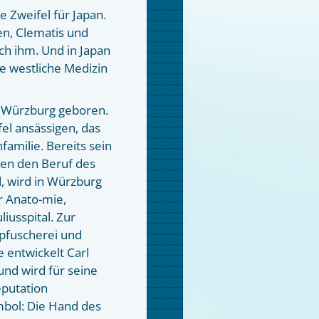
 Zweifel für Japan.
en, Clematis und
ch ihm. Und in Japan
die westliche Medizin
in Würzburg geboren.
el ansässigen, das
amilie. Bereits sein
gen den Beruf des
, wird in Würzburg
r Anato-mie,
iusspital. Zur
pfuscherei und
 entwickelt Carl
und wird für seine
eputation
mbol: Die Hand des