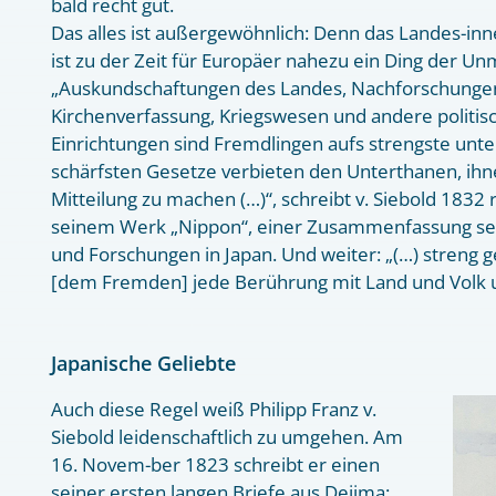
bald recht gut.
Das alles ist außergewöhnlich: Denn das Landes-in
ist zu der Zeit für Europäer nahezu ein Ding der Unm
„Auskundschaftungen des Landes, Nachforschungen
Kirchenverfassung, Kriegswesen und andere politis
Einrichtungen sind Fremdlingen aufs strengste unte
schärfsten Gesetze verbieten den Unterthanen, ih
Mitteilung zu machen (…)“, schreibt v. Siebold 1832 
seinem Werk „Nippon“, einer Zusammenfassung s
und Forschungen in Japan. Und weiter: „(…) streng
[dem Fremden] jede Berührung mit Land und Volk u
Japanische Geliebte
Auch diese Regel weiß Philipp Franz v.
Siebold leidenschaftlich zu umgehen. Am
16. Novem-ber 1823 schreibt er einen
seiner ersten langen Briefe aus Dejima: