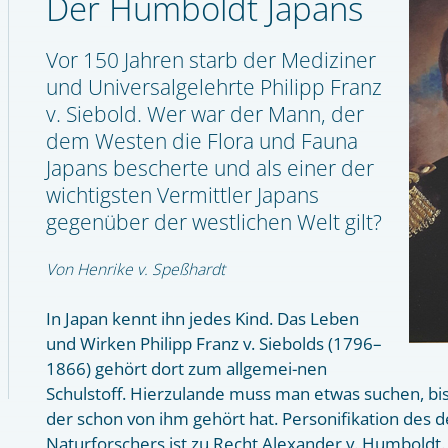
Der Humboldt Japans
Vor 150 Jahren starb der Mediziner
und Universalgelehrte Philipp Franz
v. Siebold. Wer war der Mann, der
dem Westen die Flora und Fauna
Japans bescherte und als einer der
wichtigsten Vermittler Japans
gegenüber der westlichen Welt gilt?
Von Henrike v. Speßhardt
In Japan kennt ihn jedes Kind. Das Leben
und Wirken Philipp Franz v. Siebolds (1796–
1866) gehört dort zum allgemei-nen
Schulstoff. Hierzulande muss man etwas suchen, bis
der schon von ihm gehört hat. Personifikation des 
Naturforschers ist zu Recht Alexander v. Humboldt.