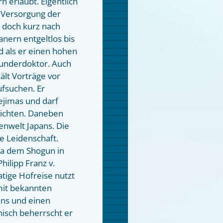
n erlaubt. Eigentlich
he Versorgung der
 doch kurz nach
anern entgeltlos bis
 als er einen hohen
Wunderdoktor. Auch
ält Vorträge vor
ufsuchen. Er
jimas und darf
richten. Daneben
zenwelt Japans. Die
he Leidenschaft.
ima dem Shogun in
ilipp Franz v.
atige Hofreise nutzt
mit bekannten
ans und einen
nisch beherrscht er