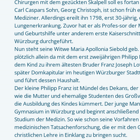
Chirurgen mit dem gezückten Skalpell soll es fort
Carl Caspars Sohn, Georg Christoph, ist schon früh e
Mediziner. Allerdings ereilt ihn 1798, erst 30-jährig
Lungenerkrankung. Zuvor hat er als Profes-sor der 
und Geburtshilfe unter anderem erste Kaiserschnit
Würzburg durchgeführt.
Nun steht seine Witwe Maria Apollonia Siebold geb.
plötzlich allein da mit dem erst zweijährigen Philipp 
dem Kind zu ihrem ältesten Bruder Franz Joseph Lo
später Domkapitular im heutigen Würzburger Stadttei
und führt dessen Haushalt.
Der kleine Philipp Franz ist Mündel des Dekans, der 
wie die Mutter und ehemalige Studenten des Großva
die Ausbildung des Kindes kümmert. Der junge Man
Gymnasium in Würzburg und beginnt anschließend 
Studium der Medizin. So wie schon seine Vorfahren 
medizinischen Tatsachenforschung, die er mit den 
christlichen Lehre in Einklang zu bringen sucht.